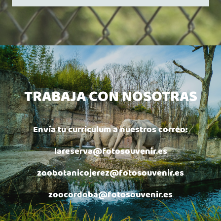
TRABAJA CON NOSOTRAS
Envía tu curriculum a nuestros correo:
lareserva@fotosouvenir.es
zoobotanicojerez@fotosouvenir.es
zoocordoba@fotosouvenir.es